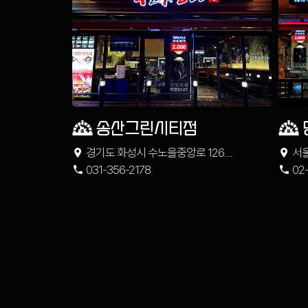
송산그린시티점
경기도 화성시 수노을중앙로 126
서울
나이스프라자 1층
031-356-2178
02-