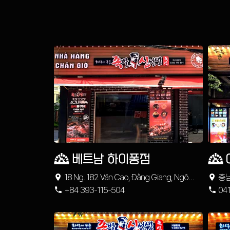
베트남 하이퐁점
18 Ng. 182 Văn Cao, Đằng Giang, Ngô
충남
Quyền, Hải Phòng, 베트남
+84 393-115-504
1층
04