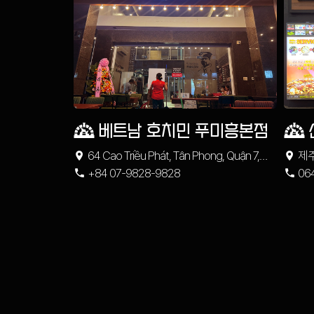
베트남 호치민 푸미흥본점
64 Cao Triều Phát, Tân Phong, Quận 7,
제
Thành phố Hồ Chí Minh
+84 07-9828-9828
성
06