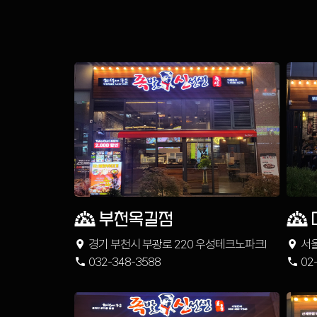
부천옥길점
경기 부천시 부광로 220 우성테크노파크Ⅰ
서울
032-348-3588
힐
02