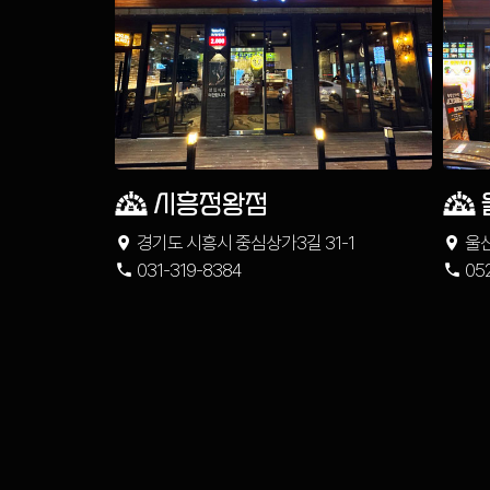
시흥정왕점
경기도 시흥시 중심상가3길 31-1
울산
031-319-8384
상
05